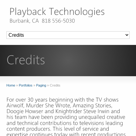
Home
»
Portfolios
»
Paging
»
Credits