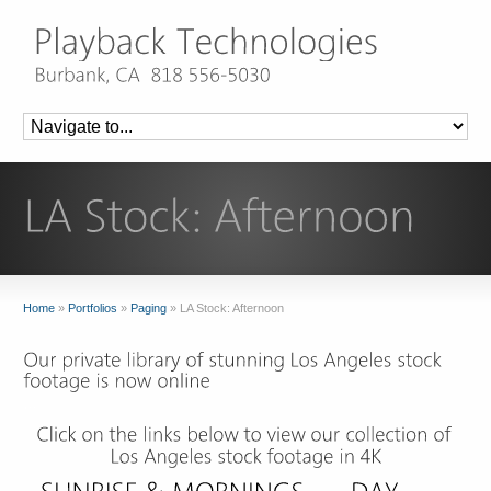
Home
»
Portfolios
»
Paging
»
LA Stock: Afternoon