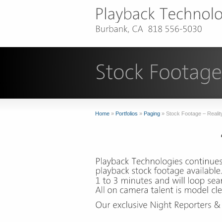
Home
»
Portfolios
»
Paging
»
Stock Footage – Realit